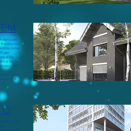
TEM
motorizzato
a finestra con
ponibile come
il per
no a filo
tem è facile
ntaggio del
sol 90 o con
posizione di
e di
TO
ante violenti
tto
 direttamente