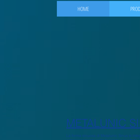
HOME
PROD
METALUNIC S
La forma sinuosa di Metalunic Sinus si inte