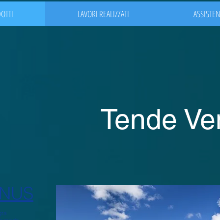
OTTI
LAVORI REALIZZATI
ASSISTE
Tende Ve
INUS
gra