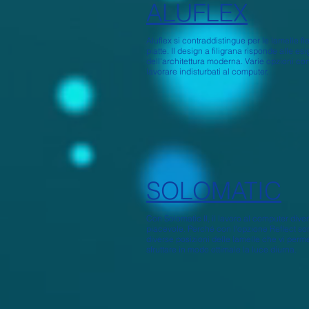
ALUFLEX
Aluflex si contraddistingue per le lamelle fle
piatte. Il design a filigrana risponde alle es
dell'architettura moderna. Varie opzioni co
lavorare indisturbati al computer.
SOLOMATIC
Con Solomatic II, il lavoro al computer dive
piacevole. Perché con l'opzione Reflect son
diverse posizioni delle lamelle che vi perm
sfruttare in modo ottimale la luce diurna.