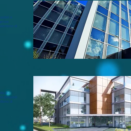
ssibili e
igenze
nsentono di
nta più
o possibili
ettono di