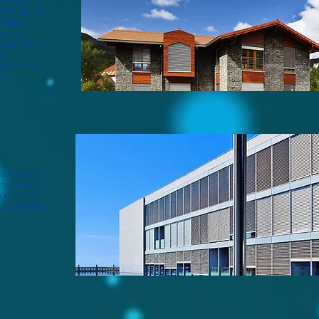
in modo
end attuali.
offitto.
to alla
sul posto di
re
ce diurna e
.
to impiego.
anualmente,
a sicurezza
scassinatori.