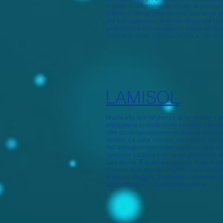
ai nastri di orientamento. I nastri di orient
rinforzo in kevlar garantiscono una lunga d
alle funi aggiuntive, le tende veneziane La
garantiscono una protezione solare affidab
velocità di vento di burrasca fino a 126 chil
LAMISOL
Grazie alle due larghezze delle lamelle, La
impiegabile in modo molto versatile. Lamiso
offre contemporaneamente diverse posizion
lamelle. La zona inferiore delle tende prot
dall'abbagliamento indesiderato in caso di 
computer. La zona intermedia garantisce u
luce diurna. E la zona superiore dirige la l
l'interno della stanza creando una piacevo
di spazio. Pertanto, è possibile utilizzare la
modo ottimale in qualsiasi situazione.