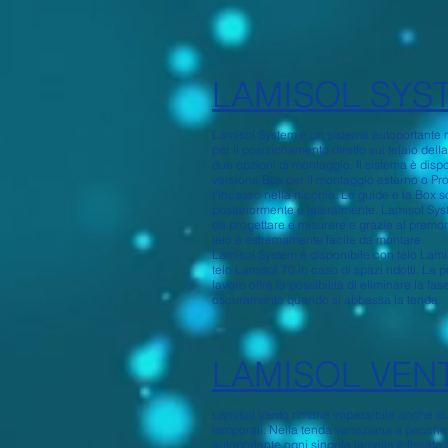
LAMISOL SYS
Lamisol System è un sistema autoportante 
per il posizionamento diretto sul telaio dell
due opzioni di montaggio. Il sistema è dis
versione Box per il montaggio esterno o Prof
l'incasso nella nicchia. Le guide e la Box so
posteriormente e lateralmente. Lamisol Sys
da progettare e misurare e grazie al premo
telo è estremamente facile da montare.
Lamisol System è disponibile con telo Lami
telo Lamisol 70 in caso di spazi ridotti. La 
lavoro offre la possibilità di eliminare la fas
oscuramento quando si abbassa la tenda.
LAMISOL VEN
Lamisol Vento rimane impassibile anche dur
temporali. Nella tenda veneziana a pacche
autoportante ogni singola lamella è fissata