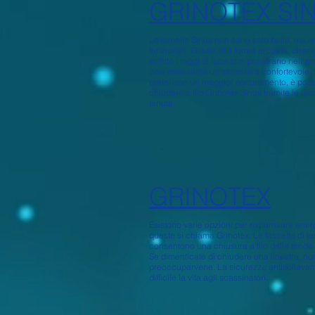
GRINOTEX SI
Le lamelle Sinus non sono solo belle, ma 
funzionali. Grazie alla forma arcuata, direz
soffitto i raggi di luce che penetrano nell'a
così assicurata un'atmosfera confortevole. 
preferisce un maggior oscuramento, è poss
chiudere a filo Grinotex Sinus tramite le fas
tenuta.
GRINOTEX
Esistono varie opzioni per risparmiare ener
queste si chiama Grinotex. Le fascette di t
consentono una chiusura a filo delle tende
Se dimenticate di chiudere una finestra, n
preoccuparvene. La sicurezza antisolleva
difficile la vita agli scassinatori.