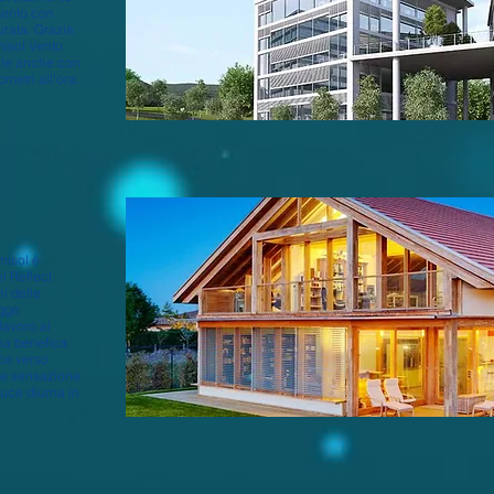
amento con
urata. Grazie
misol Vento
ile anche con
ometri all’ora.
misol è
l Reflect
i delle
egge
lavoro al
na benefica
uce verso
le sensazione
 luce diurna in