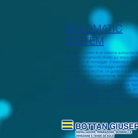
SOLOMATIC
SYSTEM
Solomatic System è un sistema autoportant
per il posizionamento diretto sul telaio dell
due opzioni di montaggio. Il sistema è dis
versione Box per il montaggio esterno o Prof
l'incasso nella nicchia. Le guide e la Box so
posteriormente e lateralmente. Solomatic S
da progettare e misurare e grazie al premo
telo è estremamente facile da montare. Sol
System è disponibile con telo Solomatic 80 
Solomatic 70 in caso di spazi ridotti. La pos
lavoro offre la possibilità di eliminare la fas
oscuramento quando si abbassa la tenda.