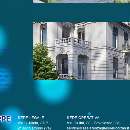
e motorizzato
a finestra con
ponibile come
il per
no a filo
ystem è facile
ntaggio del
omatic
o con telo
izione di
e di
SEDE LEGALE
SEDE OPERATIVA
Via C. Miola, 37/P
Via Giulini, 22 - Rovellasca (Co)
21047 Saronno (Va)
service@assistenzagriesser-bottan.it