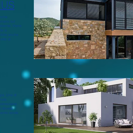
NUS
anche
ionano sul
mbiente. Viene
Se si
ibile anche
cette di
gia. Una di
enuta
 veneziane.
on dovete
mento rende